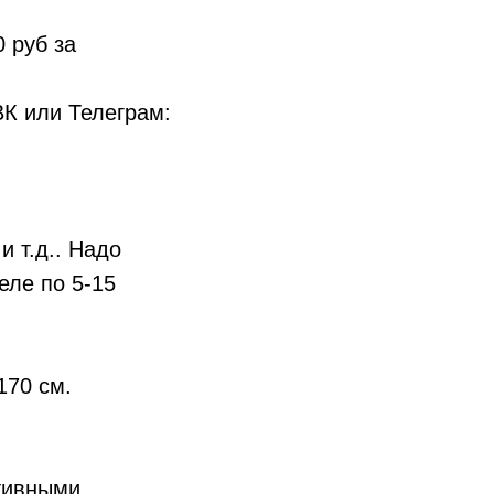
 руб за
ВК или Телеграм:
и т.д.. Надо
еле по 5-15
170 см.
ктивными