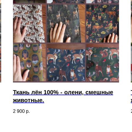
Ткань лён 100% - олени, смешные
животные.
2 900
р.