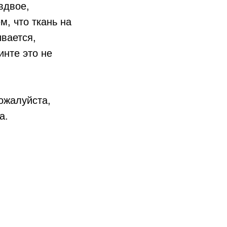
вдвое,
м, что ткань на
вается,
инте это не
ожалуйста,
а.