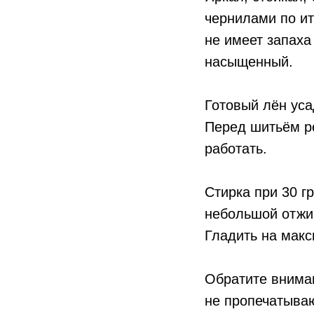
чернилами по ит
не имеет запаха
насыщенный.
Готовый лён уса
Перед шитьём ре
работать.
Стирка при 30 г
небольшой отжи
Гладить на мак
Обратите вниман
не пропечатываю