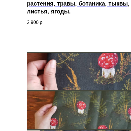
растения, травы, ботаника, тыквы,
листья, ягоды.
2 900
р.