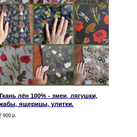
Ткань лён 100% - змеи, лягушки,
жабы, ящерицы, улитки.
2 900
р.