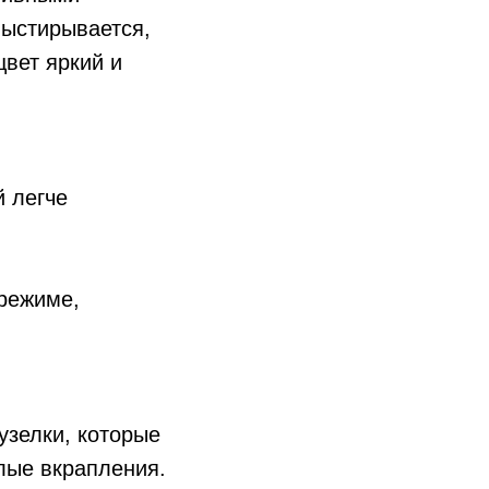
выстирывается,
цвет яркий и
й легче
 режиме,
узелки, которые
лые вкрапления.